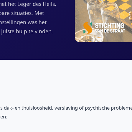
et het Leger des Heils,
are situaties. Met
instellingen was het
juiste hulp te vinden.
oals dak- en thuisloosheid, verslaving of psychische probl
ren: