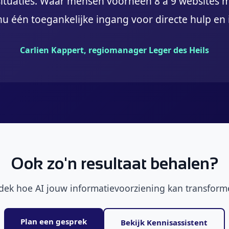
sissituaties. Waar mensen voorheen 8 à 9 websites
nu één toegankelijke ingang voor directe hulp en 
Carlien Kappert, regiomanager Leger des Heils
Ook zo'n resultaat behalen?
dek hoe AI jouw informatievoorziening kan transform
Plan een gesprek
Bekijk Kennisassistent