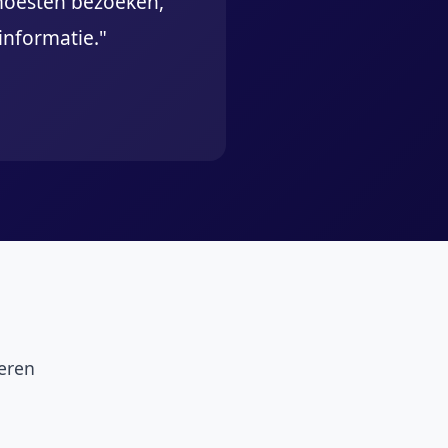
 moesten bezoeken,
informatie."
eren