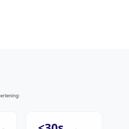
erlening:
<30s