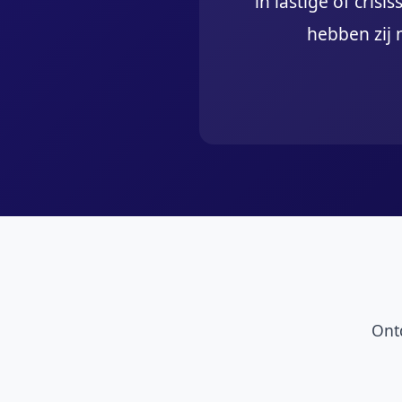
in lastige of cri
hebben zij 
Ont