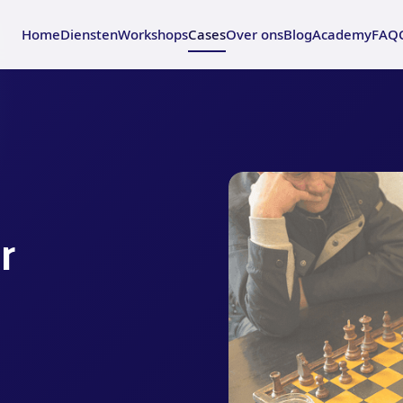
Home
Diensten
Workshops
Cases
Over ons
Blog
Academy
FAQ
r