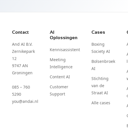
Contact
AI
Cases
Oplossingen
And AI B.V.
Boxing
Kennisassistent
Zernikepark
Society AI
12
Meeting
Bolsenbroek
9747 AN
Intelligence
AI
Groningen
Content AI
Stichting
van de
Customer
085 – 760
Straat AI
Support
5290
you@andai.nl
Alle cases