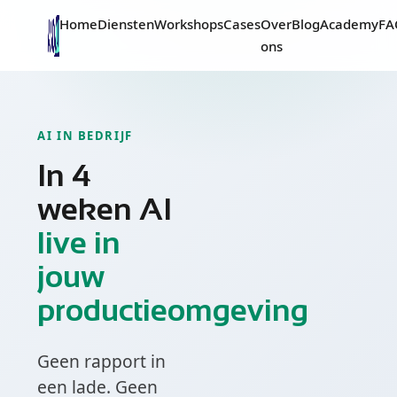
Home
Diensten
Workshops
Cases
Over
Blog
Academy
FA
ons
AI IN BEDRIJF
In 4
weken AI
live in
jouw
productieomgeving
Geen rapport in
een lade. Geen