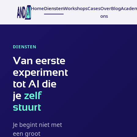
Home
Diensten
Workshops
Cases
Over
Blog
Acade
ons
DIENSTEN
Van eerste
experiment
tot AI die
je
zelf
stuurt
Je begint niet met
een groot