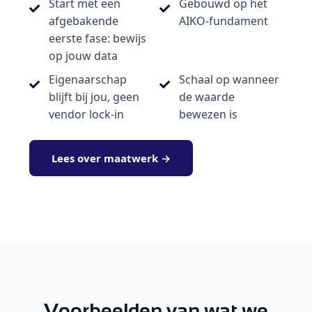
Start met een
Gebouwd op het
afgebakende
AIKO-fundament
eerste fase: bewijs
op jouw data
Eigenaarschap
Schaal op wanneer
blijft bij jou, geen
de waarde
vendor lock-in
bewezen is
Lees over maatwerk →
Voorbeelden van wat we