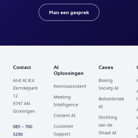
Plan een gesprek
Contact
AI
Cases
Oplossingen
And AI B.V.
Boxing
Kennisassistent
Zernikepark
Society AI
12
Meeting
Bolsenbroek
9747 AN
Intelligence
AI
Groningen
Content AI
Stichting
van de
Customer
085 – 760
Straat AI
Support
5290