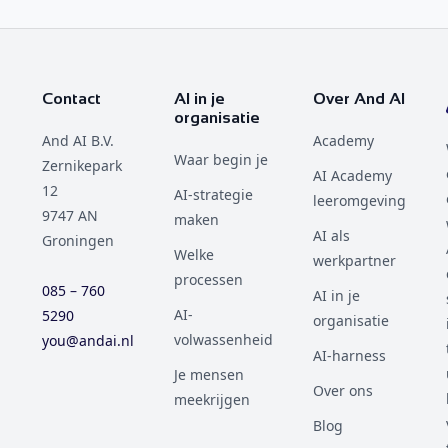
mensen bepalen of het blijft werken.
Contact
AI in je
Over And AI
organisatie
And AI B.V.
Academy
Waar begin je
Zernikepark
AI Academy
12
AI-strategie
leeromgeving
9747 AN
maken
AI als
Groningen
Welke
werkpartner
processen
085 – 760
AI in je
AI-
5290
organisatie
volwassenheid
you@andai.nl
AI-harness
Je mensen
Over ons
meekrijgen
Blog