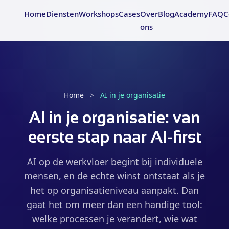
Home
Diensten
Workshops
Cases
Over
Blog
Academy
FAQ
C
ons
Home
>
AI in je organisatie
AI in je organisatie: van
eerste stap naar AI-first
AI op de werkvloer begint bij individuele
mensen, en de echte winst ontstaat als je
het op organisatieniveau aanpakt. Dan
gaat het om meer dan een handige tool:
welke processen je verandert, wie wat