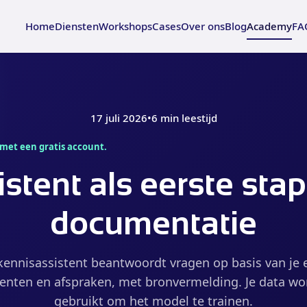
Home
Diensten
Workshops
Cases
Over ons
Blog
Academy
FA
17 juli 2026
•
6 min leestijd
 met een gratis account.
tent als eerste stap
documentatie
kennisassistent beantwoordt vragen op basis van je 
nten en afspraken, met bronvermelding. Je data wor
gebruikt om het model te trainen.