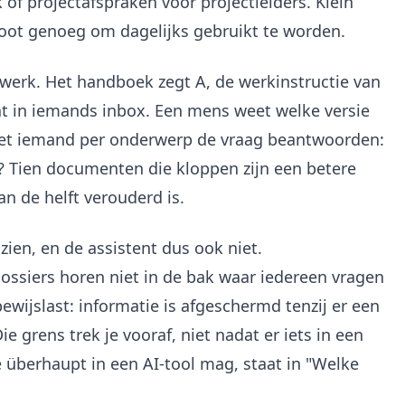
of projectafspraken voor projectleiders. Klein
oot genoeg om dagelijks gebruikt te worden.
 werk. Het handboek zegt A, de werkinstructie van
taat in iemands inbox. Een mens weet welke versie
 moet iemand per onderwerp de vraag beantwoorden:
e? Tien documenten die kloppen zijn een betere
n de helft verouderd is.
zien, en de assistent dus ook niet.
ossiers horen niet in de bak waar iedereen vragen
wijslast: informatie is afgeschermd tenzij er een
 grens trek je vooraf, niet nadat er iets in een
überhaupt in een AI-tool mag, staat in "Welke