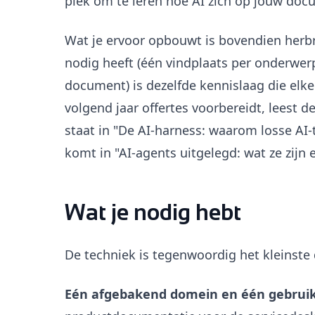
plek om te leren hoe AI zich op jouw doc
Wat je ervoor opbouwt is bovendien herbr
nodig heeft (één vindplaats per onderwer
document) is dezelfde kennislaag die elke
volgend jaar offertes voorbereidt, leest d
staat in "De AI-harness: waarom losse AI-t
komt in "AI-agents uitgelegd: wat ze zijn 
Wat je nodig hebt
De techniek is tegenwoordig het kleinste 
Eén afgebakend domein en één gebruik