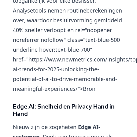
toegankelijk voor elke beslisser.
Analysetools nemen routineberekeningen
over, waardoor besluitvorming gemiddeld
40% sneller verloopt en rel="noopener
noreferrer nofollow" class="text-blue-500
underline hover:text-blue-700"
href="https://www.newmetrics.com/insights/to
ai-trends-for-2025-unlocking-the-
potential-of-ai-to-drive-memorable-and-
meaningful-experiences/">Bron
Edge AI: Snelheid en Privacy Hand in
Hand
Nieuw zijn de zogeheten
Edge AI-
systemen
. Denk aan toepassingen als