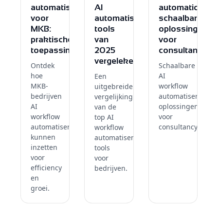
automatisering
AI
automation:
voor
automatisering
schaalbare
MKB:
tools
oplossingen
praktische
van
voor
toepassingen
2025
consultants
vergeleken
Ontdek
Schaalbare
hoe
AI
Een
MKB-
workflow
uitgebreide
bedrijven
automatisering
vergelijking
AI
oplossingen
van de
workflow
voor
top AI
automatisering
consultancyburea
workflow
kunnen
automatisering
inzetten
tools
voor
voor
efficiency
bedrijven.
en
groei.