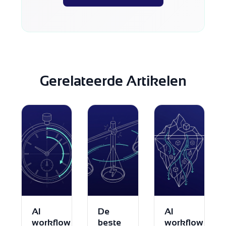
Gerelateerde Artikelen
AI
De
AI
workflow
beste
workflow