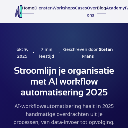
Home
Diensten
Workshops
Cases
Over
Blog
Academy
F
ons
okt 9,
7 min
Geschreven door
Stefan
•
·
2025
leestijd
Frans
Stroomlijn je organisatie
met AI workflow
automatisering 2025
AI-workflowautomatisering haalt in 2025
handmatige overdrachten uit je
processen, van data-invoer tot opvolging.