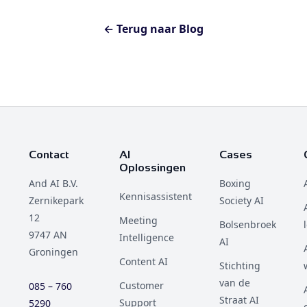
← Terug naar Blog
Contact
AI
Cases
Oplossingen
And AI B.V.
Boxing
Kennisassistent
Zernikepark
Society AI
12
Meeting
Bolsenbroek
9747 AN
Intelligence
AI
Groningen
Content AI
Stichting
van de
Customer
085 – 760
Straat AI
Support
5290