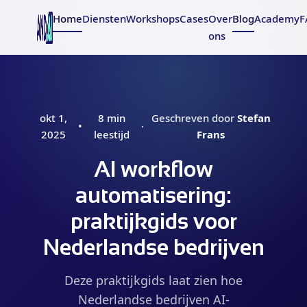
Home
Diensten
Workshops
Cases
Over
Blog
Academy
F
ons
okt 1,
8 min
Geschreven door
Stefan
•
·
2025
leestijd
Frans
AI workflow
automatisering:
praktijkgids voor
Nederlandse bedrijven
Deze praktijkgids laat zien hoe
Nederlandse bedrijven AI-