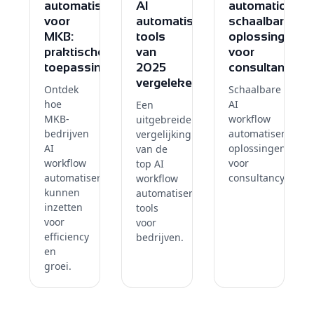
automatisering
AI
automation:
voor
automatisering
schaalbare
MKB:
tools
oplossingen
praktische
van
voor
toepassingen
2025
consultants
vergeleken
Ontdek
Schaalbare
hoe
AI
Een
MKB-
workflow
uitgebreide
bedrijven
automatisering
vergelijking
AI
oplossingen
van de
workflow
voor
top AI
automatisering
consultancyburea
workflow
kunnen
automatisering
inzetten
tools
voor
voor
efficiency
bedrijven.
en
groei.