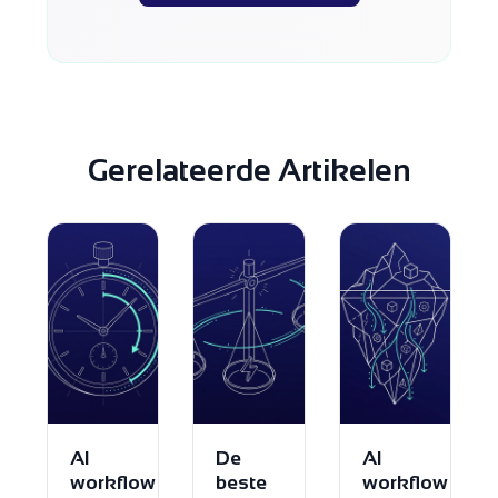
Gerelateerde Artikelen
AI
De
AI
workflow
beste
workflow