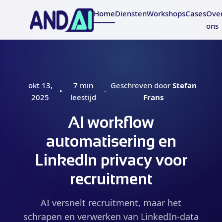
Home
Diensten
Workshops
Cases
Ove
ons
okt 13,
7 min
Geschreven door
Stefan
•
·
2025
leestijd
Frans
AI workflow
automatisering en
LinkedIn privacy voor
recruitment
AI versnelt recruitment, maar het
schrapen en verwerken van LinkedIn-data