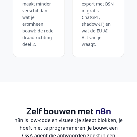
maakt minder
export met BSN
verschil dan
in gratis
wat je
ChatGPT,
eromheen
shadow-IT) en
bouwt: de rode
wat de EU AI
draad richting
Act van je
deel 2.
vraagt.
Zelf bouwen met
n8n
n8n is low-code en visueel: je sleept blokken, je
hoeft niet te programmeren. Je bouwt een
Q&A-agent die antwoorden zoekt in een