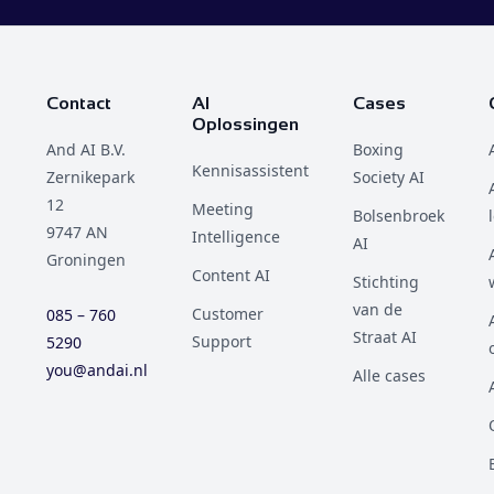
Contact
AI
Cases
Oplossingen
And AI B.V.
Boxing
Kennisassistent
Zernikepark
Society AI
12
Meeting
Bolsenbroek
9747 AN
Intelligence
AI
Groningen
Content AI
Stichting
van de
Customer
085 – 760
Straat AI
Support
5290
you@andai.nl
Alle cases