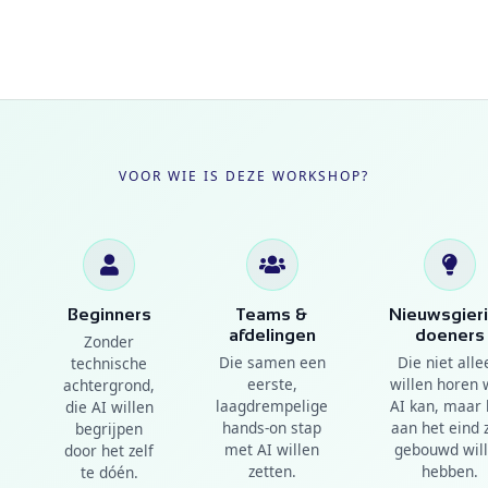
VOOR WIE IS DEZE WORKSHOP?
Beginners
Teams &
Nieuwsgier
afdelingen
doeners
Zonder
Die samen een
Die niet alle
technische
eerste,
willen horen 
achtergrond,
laagdrempelige
AI kan, maar 
die AI willen
hands-on stap
aan het eind z
begrijpen
met AI willen
gebouwd wil
door het zelf
zetten.
hebben.
te dóén.