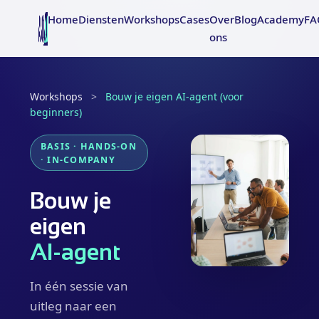
Home
Diensten
Workshops
Cases
Over
Blog
Academy
FA
ons
Workshops
>
Bouw je eigen AI-agent (voor
beginners)
BASIS · HANDS-ON
· IN-COMPANY
Bouw je
eigen
AI-agent
In één sessie van
uitleg naar een