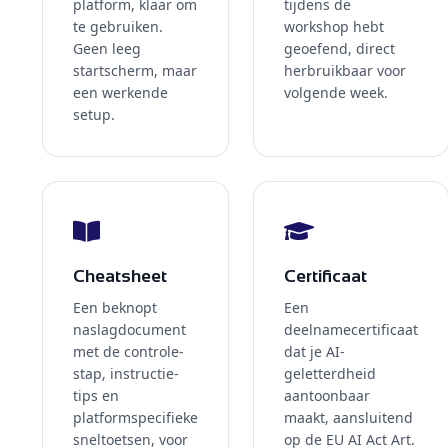
platform, klaar om
tijdens de
te gebruiken.
workshop hebt
Geen leeg
geoefend, direct
startscherm, maar
herbruikbaar voor
een werkende
volgende week.
setup.
Cheatsheet
Certificaat
Een beknopt
Een
naslagdocument
deelnamecertificaat
met de controle-
dat je AI-
stap, instructie-
geletterdheid
tips en
aantoonbaar
platformspecifieke
maakt, aansluitend
sneltoetsen, voor
op de EU AI Act Art.