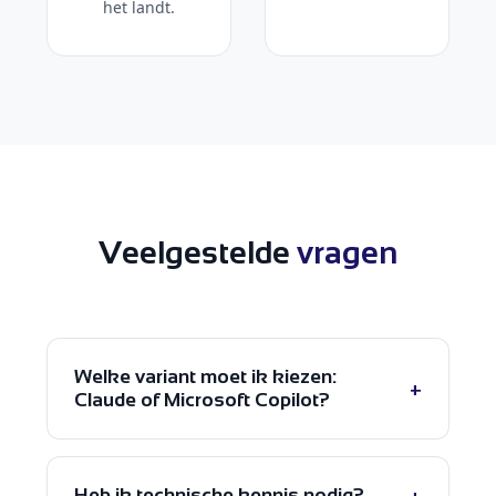
het landt.
Veelgestelde
vragen
Welke variant moet ik kiezen:
+
Claude of Microsoft Copilot?
Zit je organisatie al volledig in Microsoft
365? Dan is de Copilot-variant de
+
Heb ik technische kennis nodig?