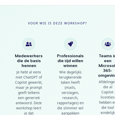
VOOR WIE IS DEZE WORKSHOP?
Medewerkers
Professionals
Teams i
die de basis
die tijd willen
een
kennen
winnen
Microsof
365-
Je hebt al eens
Wie dagelijks
omgevi
met ChatGPT of
terugkerende
Afdelinge
Copilot gewerkt,
taken heeft
die al
maar je prompt
(mails,
Copilot-
geeft telkens
verslagen,
licenties
een generiek
research,
hebben e
antwoord. Deze
rapportages) en
die tool
workshop leert
die slimmer wil
eindelijk
je dat
aanpakken