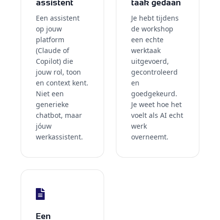
assistent
taak gedaan
Een assistent
Je hebt tijdens
op jouw
de workshop
platform
een echte
(Claude of
werktaak
Copilot) die
uitgevoerd,
jouw rol, toon
gecontroleerd
en context kent.
en
Niet een
goedgekeurd.
generieke
Je weet hoe het
chatbot, maar
voelt als AI echt
jóuw
werk
werkassistent.
overneemt.
Een