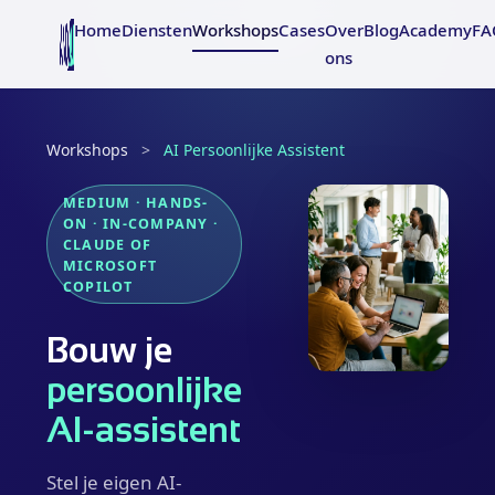
Home
Diensten
Workshops
Cases
Over
Blog
Academy
FA
ons
Workshops
>
AI Persoonlijke Assistent
MEDIUM · HANDS-
ON · IN-COMPANY ·
CLAUDE OF
MICROSOFT
COPILOT
Bouw je
persoonlijke
AI-assistent
Stel je eigen AI-