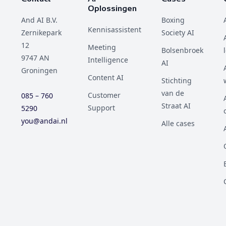
Oplossingen
And AI B.V.
Boxing
Kennisassistent
Zernikepark
Society AI
12
Meeting
Bolsenbroek
9747 AN
Intelligence
AI
Groningen
Content AI
Stichting
van de
Customer
085 – 760
Straat AI
Support
5290
you@andai.nl
Alle cases