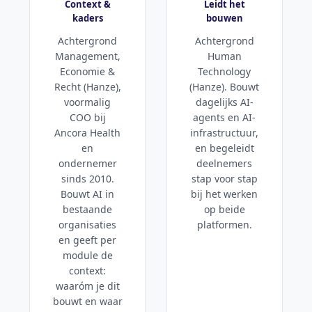
Context &
Leidt het
kaders
bouwen
Achtergrond
Achtergrond
Management,
Human
Economie &
Technology
Recht (Hanze),
(Hanze). Bouwt
voormalig
dagelijks AI-
COO bij
agents en AI-
Ancora Health
infrastructuur,
en
en begeleidt
ondernemer
deelnemers
sinds 2010.
stap voor stap
Bouwt AI in
bij het werken
bestaande
op beide
organisaties
platformen.
en geeft per
module de
context:
waaróm je dit
bouwt en waar